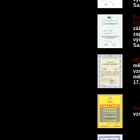
Saa
Ev
vz
zá
za
výr
Saa
MD
mě
vz
mě
17
Bo
vz