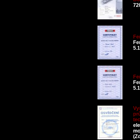
72
Fe
Fer
5.
Fe
Fer
5.
Vy
pr
te
el
mo
(Z