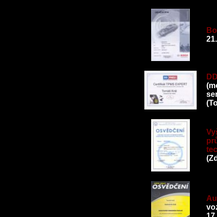
Bo
21
DD
(m
se
(T
Vy
pr
te
(Z
Au
vo
17