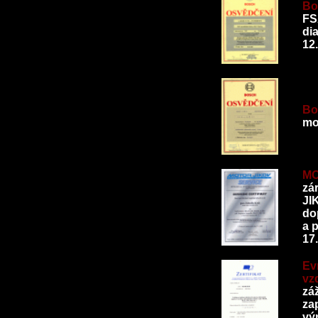
Bo
FSA
di
12
Bo
mo
MO
zá
JI
do
a p
17
Ev
vz
zá
za
výr