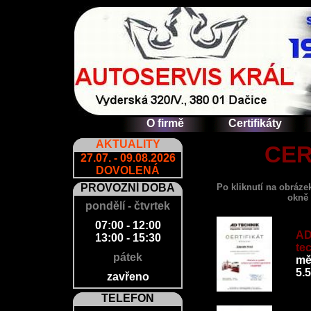
O firmě
Certifikáty
AKTUALITY
CER
27.07. - 09.08.2026
DOVOLENÁ
PROVOZNÍ DOBA
Po kliknutí na obrázek
okně 
pondělí - čtvrtek
07:00 - 12:00
AD
13:00 - 15:30
tec
pátek
mě
5.
zavřeno
TELEFON