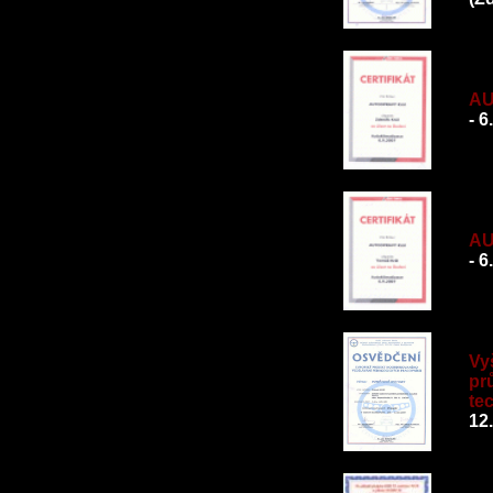
AU
- 6
AU
- 6
Vy
pr
te
12