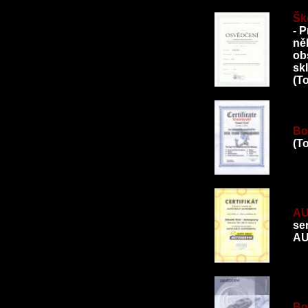
Ško
- 
ně
ob
sk
(T
Bo
(T
AU
se
AU
Bo