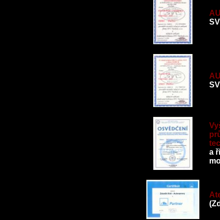
AU
SV
AU
SV
Vy
pr
te
a 
mo
At
(Z