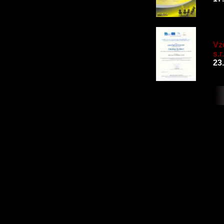
Vz
s.r
23