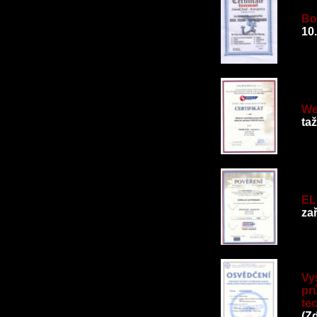
Bo
10
We
taž
EL
za
Vy
pr
te
(Z