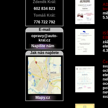
Zdeněk Král:
AD
602 834 823
tec
mě
Tomáš Král:
5.
776 722 792
E-mail
IS
opravy@auto-
E
kral.cz
zá
Napište nám
el
4.
Jak nás najdete
Če
sv
oc
ele
ne
oc
po
ne
svá
Mapy.cz